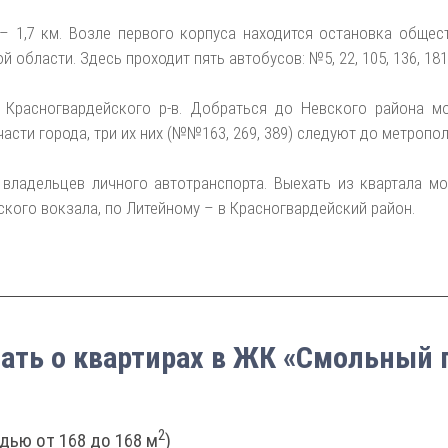
1,7 км. Возле первого корпуса находится остановка общест
области. Здесь проходит пять автобусов: №5, 22, 105, 136, 181
Красногвардейского р-в. Добраться до Невского района мо
сти города, три их них (№№163, 269, 389) следуют до метропол
ладельцев личного автотранспорта. Выехать из квартала м
ского вокзала, по Литейному – в Красногвардейский район.
нать о квартирах в ЖК «Смольный 
2
дью от 168 до 168 м
)