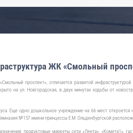
раструктура ЖК «Смольный просп
«Смольный проспект», отличается развитой инфраструктурой.
ыто на ул. Новгородская, в двух минутах ходьбы от новостро
са. Еще одно дошкольное учреждение на 66 мест откроется 
Гимназия №157 имени принцессы Е.М. Ольденбургской расположе
значения: продуктовые маркеты сети «Лента», «Комета1», га