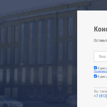
Кон
Оставьт
Я даю
Политико
Я даю
Вы такж
+7 (812